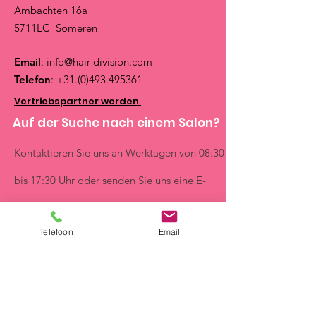
Ambachten 16a
5711LC Someren
Email
:
info@hair-division.com
Telefon
:
+31.(0)493.495361
Vertriebspartner werden
Auf der Suche nach einem Salon?
Kontaktieren Sie uns an Werktagen von 08:30
bis 17:30 Uhr oder senden Sie uns eine E-
Mail:
info@hair-division.com
Schnelle Links
Telefoon
Email
Über uns
seidig
Neu