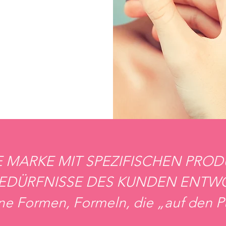
 MARKE MIT SPEZIFISCHEN PRODU
BEDÜRFNISSE DES KUNDEN ENTW
ane Formen, Formeln, die „auf den