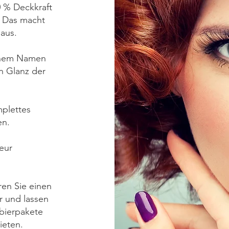
0 % Deckkraft
. Das macht
 aus.
einem Namen
n Glanz der
mplettes
en.
seur
ren Sie einen
r und lassen
obierpakete
bieten.