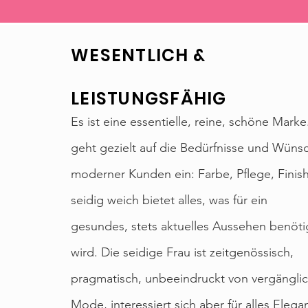
WESENTLICH &
LEISTUNGSFÄHIG
Es ist eine essentielle, reine, schöne Marke
WESENTLICH &amp; L
geht gezielt auf die Bedürfnisse und Wüns
moderner Kunden ein: Farbe, Pflege, Finish
seidig weich bietet alles, was für ein
gesundes, stets aktuelles Aussehen benöti
wird. Die seidige Frau ist zeitgenössisch,
pragmatisch, unbeeindruckt von vergängli
Mode, interessiert sich aber für alles Elega