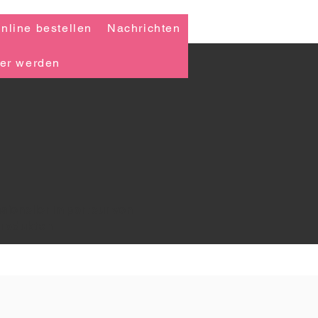
nline bestellen
Nachrichten
ner werden
sioneller Importeur von
rodukten