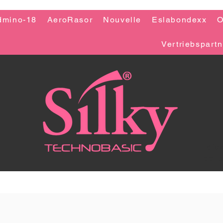
dmino-18
AeroRasor
Nouvelle
Eslabondexx
O
Vertriebspart
Profes
Haarp